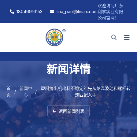
欢迎访问广东
18046916153
lina_paul@linajx.com
利拿实业有限
公司官网！
新闻详情
首
新闻中
塑料挤出机出料不稳定？先从熔温波动和螺杆转
/
/
页
心
速匹配入手
返回新闻列表