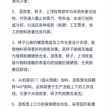
清洗方便；
2、 混炼室、转子、上顶栓等部件均采用夹套式结
构，可供通入截止如蒸汽、导热油、水进行加热
或冷却，以适应各种炼胶（炼塑）工艺需求，加
工的物料质量优良可靠；
3、转子凸棱的螺旋角度及工作长度设计合理，能
使物料获得更好的捏炼效果。其转子棱缝及端面
为堆焊耐磨硬质合金，混炼室、转子、上顶栓直
接与物料接触的表面均经抛磨后镀硬铬，光亮耐
磨且耐蚀；
4、从机架后门（或从侧面）加料，混炼室向前翻
转140°卸料，这样既便于生产流程上下的工序连
线，又便于对混炼室、转子的观察及清洗；
5、混炼室上口与机架悬壁结合处，采用弧形板槽