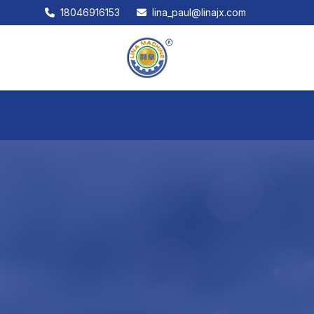
18046916153
lina_paul@linajx.com