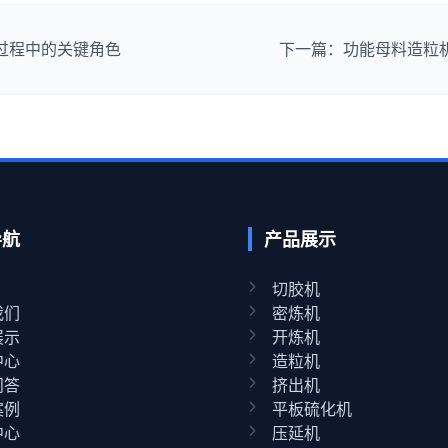
过程中的关键角色
下一篇：功能母料造粒
导航
产品展示
切胶机
我们
密炼机
展示
开炼机
中心
造粒机
问答
挤出机
案例
平板硫化机
中心
压延机