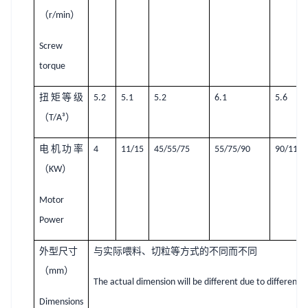
（
）
r/min
Screw
torque
扭矩等级
5.2
5.1
5.2
6.1
5.6
（
）
T/A³
电机功率
4
11/15
45/55/75
55/75/90
90/110/
（
）
KW
Motor
Power
外型尺寸
与实际喂料、切粒等方式的不同而不同
（
）
mm
The actual dimension will be different due to different
Dimensions