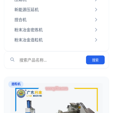
新能源压延机
捏合机
粉末冶金密炼机
粉末冶金造粒机
搜索
造粒机