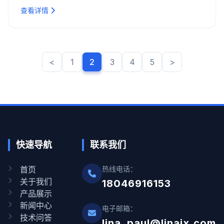
查看详情
<
1
2
3
4
5
>
快速导航
联系我们
首页
热线电话：
关于我们
18046916153
产品展示
新闻中心
电子邮箱：
技术问答
lina_paul@linajx.com