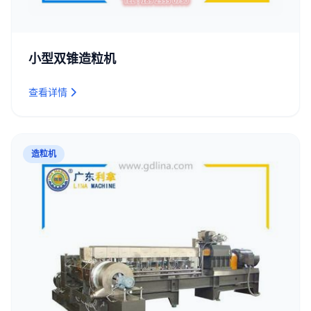
小型双锥造粒机
查看详情
造粒机