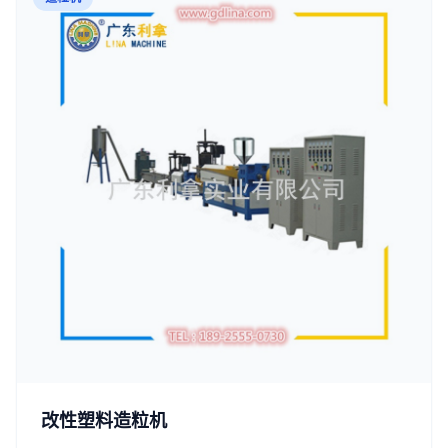
改性塑料造粒机