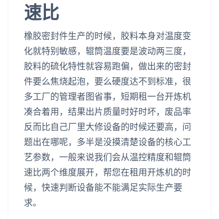
速比
橡胶密封件生产的时候，胶料本身对温度变
化就特别敏感，辊筒温度要是波动两三度，
胶料的硫化特性就容易跑偏，做出来的密封
件要么焦烧起泡，要么硬度达不到标准，很
多工厂的管理者图省事，短期租一台开炼机
凑合着用，结果出片质量时好时坏，废品率
反而比自己厂里大修设备的时候还要高，问
题出在哪呢，多半是没摸清楚设备的核心工
艺参数，一般来说我们会从温控精度和辊筒
速比两个维度展开，帮您在租用开炼机的时
候，快速判断设备能不能满足实际生产要
求。