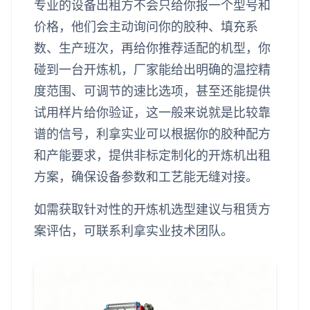
专业的设备出租方不会只给你报一个型号和
价格，他们会主动询问你的胶种、填充系
数、生产班次，再给你推荐适配的机型，你
碰到一台开炼机，厂家能给出明确的温控精
度范围、可调节的速比选项，甚至还能提供
试用样片给你验证，这一般来说就是比较靠
谱的信号，利拿实业可以根据你的胶种配方
和产能要求，提供非标定制化的开炼机出租
方案，确保设备参数和工艺能无缝对接。
如需获取针对性的开炼机选型建议与租赁方
案评估，可联系利拿实业技术团队。