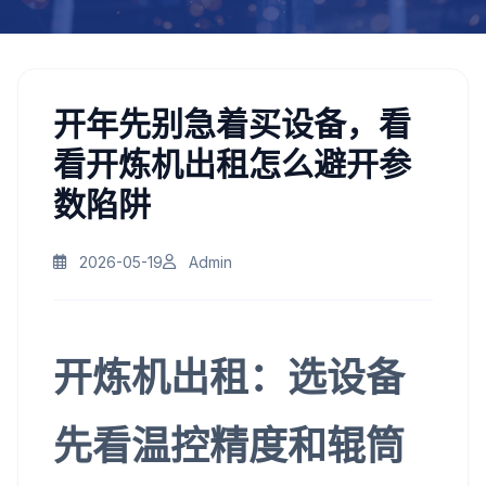
开年先别急着买设备，看
看开炼机出租怎么避开参
数陷阱
2026-05-19
Admin
开炼机出租：选设备
先看温控精度和辊筒