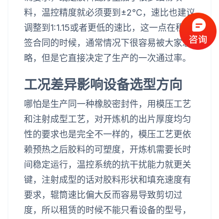
料，温控精度就必须要到±2℃，速比也建议
调整到1:1.15或者更低的速比，这一点在租赁
签合同的时候，通常情况下很容易被大家忽
略，但是它直接决定了生产的一次通过率。
工况差异影响设备选型方向
哪怕是生产同一种橡胶密封件，用模压工艺
和注射成型工艺，对开炼机的出片厚度均匀
性的要求也是完全不一样的，模压工艺更依
赖预热之后胶料的可塑度，开炼机需要长时
间稳定运行，温控系统的抗干扰能力就更关
键，注射成型的话对胶料形状和填充速度有
要求，辊筒速比偏大反而容易导致剪切过
度，所以租赁的时候不能只看设备的型号，