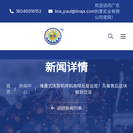
欢迎访问广东
18046916153
lina_paul@linajx.com
利拿实业有限
公司官网！
新闻详情
首
新闻中
堆叠式炼胶机停机故障反复出现？先看售后这块
/
/
页
心
做到位没
返回新闻列表