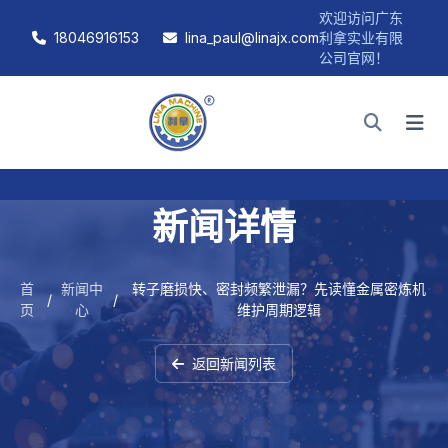
欢迎访问广东
18046916153
lina_paul@linajx.com
利拿实业有限
公司官网！
新闻详情
首
新闻中
转子磨损快、密封频繁泄漏？先读懂金属密炼机
/
/
页
心
维护周期逻辑
返回新闻列表