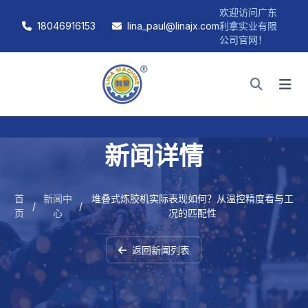
欢迎访问广东
18046916153
lina_paul@linajx.com
利拿实业有限
公司官网！
新闻详情
首
新闻中
堆叠式炼胶机实际表现如何？从温控精度看与工
/
/
页
心
况的匹配性
返回新闻列表