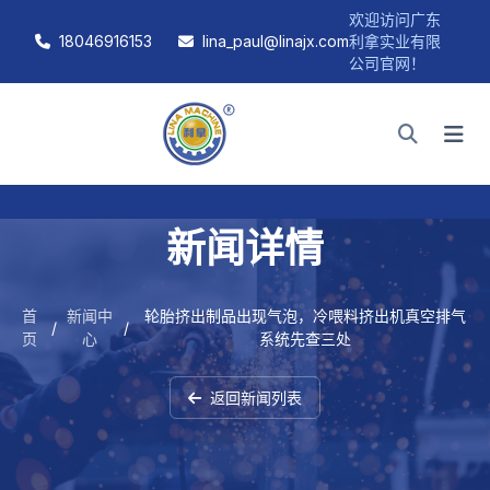
欢迎访问广东
18046916153
lina_paul@linajx.com
利拿实业有限
公司官网！
新闻详情
首
新闻中
轮胎挤出制品出现气泡，冷喂料挤出机真空排气
/
/
页
心
系统先查三处
返回新闻列表