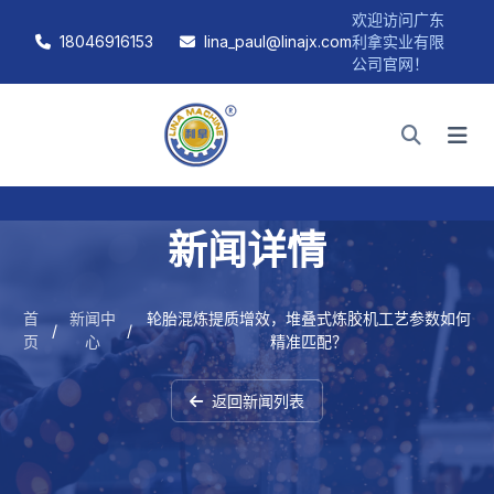
欢迎访问广东
18046916153
lina_paul@linajx.com
利拿实业有限
公司官网！
新闻详情
首
新闻中
轮胎混炼提质增效，堆叠式炼胶机工艺参数如何
/
/
页
心
精准匹配？
返回新闻列表