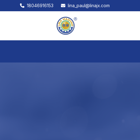
18046916153
lina_paul@linajx.com