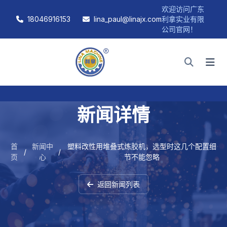
欢迎访问广东
18046916153
lina_paul@linajx.com
利拿实业有限
公司官网！
新闻详情
首
新闻中
塑料改性用堆叠式炼胶机，选型时这几个配置细
/
/
页
心
节不能忽略
返回新闻列表