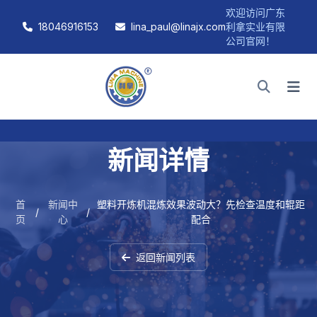
欢迎访问广东
18046916153
lina_paul@linajx.com
利拿实业有限
公司官网！
新闻详情
首
新闻中
塑料开炼机混炼效果波动大？先检查温度和辊距
/
/
页
心
配合
返回新闻列表