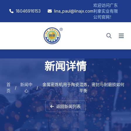
欢迎访问广东
18046916153
lina_paul@linajx.com
利拿实业有限
公司官网！
新闻详情
首
新闻中
金属密炼机用于陶瓷混炼，密封与耐磨损如何
/
/
页
心
平衡
返回新闻列表