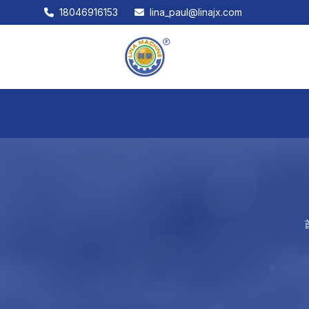
18046916153
lina_paul@linajx.com