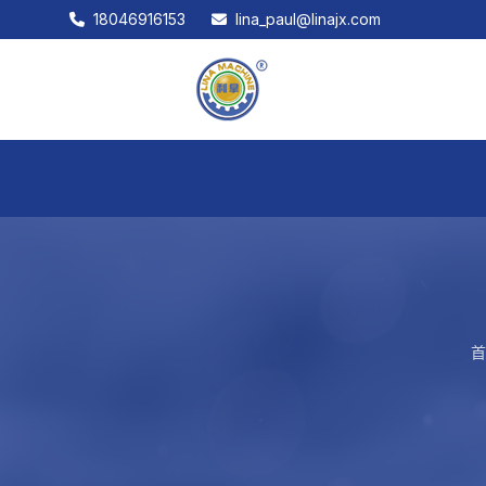
18046916153
lina_paul@linajx.com
首