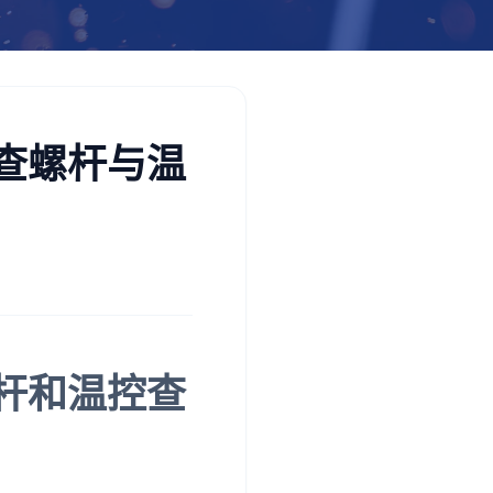
查螺杆与温
杆和温控查