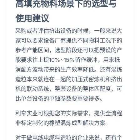
高填充物料场景下的选型与
使用建议
采购或者评估挤出设备的时候，一般来说大
家可以要求设备厂商提供不同物料工况下的
参考产能区间，选型阶段还可以把预设的产
能要求往上提10%~15%留作缓冲，用来抵
消配方波动带来的生产效率降低。还有混炼
造粒本来就连在一起的加压式密炼机和挤出
机的联动系统，整套设备的整体匹配度，可
比单台设备的单独参数要重要得多。
利拿实业可根据您的实际需求，提供全流程
非标定制化的橡塑混炼成型解决方案。
对于做电线电缆料造粒的企业来说，还有个