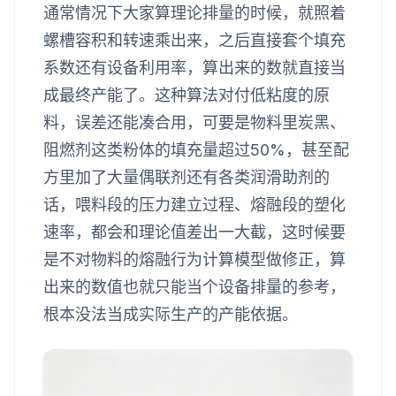
通常情况下大家算理论排量的时候，就照着
螺槽容积和转速乘出来，之后直接套个填充
系数还有设备利用率，算出来的数就直接当
成最终产能了。这种算法对付低粘度的原
料，误差还能凑合用，可要是物料里炭黑、
阻燃剂这类粉体的填充量超过50%，甚至配
方里加了大量偶联剂还有各类润滑助剂的
话，喂料段的压力建立过程、熔融段的塑化
速率，都会和理论值差出一大截，这时候要
是不对物料的熔融行为计算模型做修正，算
出来的数值也就只能当个设备排量的参考，
根本没法当成实际生产的产能依据。