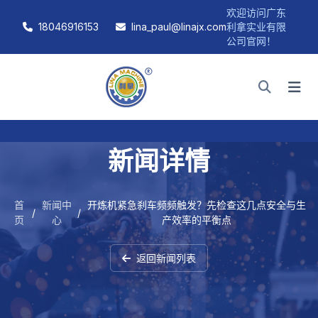
欢迎访问广东
18046916153
lina_paul@linajx.com
利拿实业有限
公司官网！
新闻详情
首
新闻中
开炼机紧急刹车频频触发？先检查这几点安全与生
/
/
页
心
产效率的平衡点
返回新闻列表