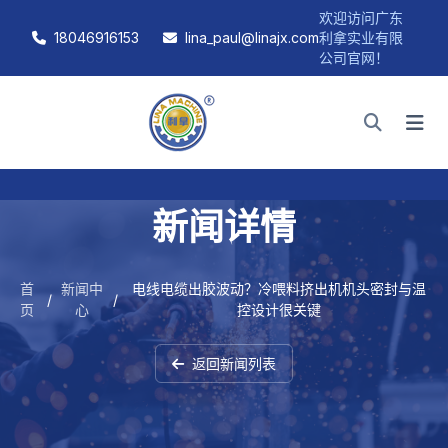
欢迎访问广东
18046916153
lina_paul@linajx.com
利拿实业有限
公司官网！
新闻详情
首
新闻中
电线电缆出胶波动？冷喂料挤出机机头密封与温
/
/
页
心
控设计很关键
返回新闻列表