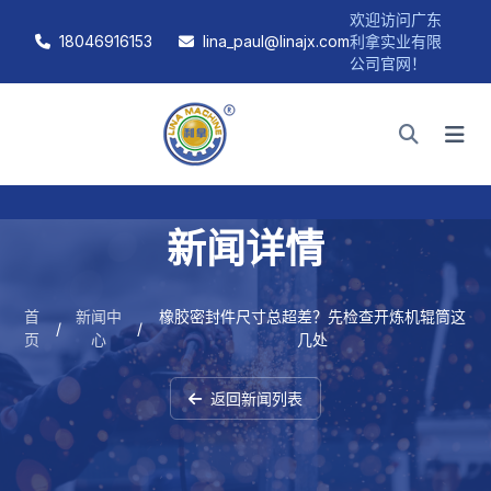
欢迎访问广东
18046916153
lina_paul@linajx.com
利拿实业有限
公司官网！
新闻详情
首
新闻中
橡胶密封件尺寸总超差？先检查开炼机辊筒这
/
/
页
心
几处
返回新闻列表