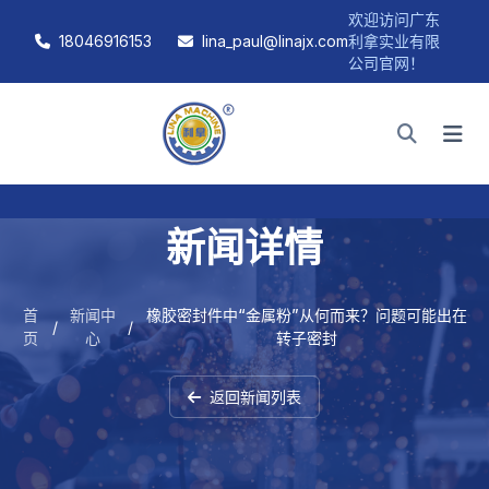
欢迎访问广东
18046916153
lina_paul@linajx.com
利拿实业有限
公司官网！
新闻详情
首
新闻中
橡胶密封件中“金属粉”从何而来？问题可能出在
/
/
页
心
转子密封
返回新闻列表