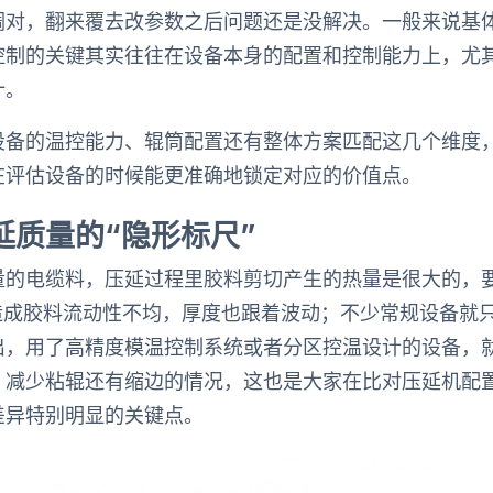
调对，翻来覆去改参数之后问题还是没解决。一般来说基
控制的关键其实往往在设备本身的配置和控制能力上，尤
计。
设备的温控能力、辊筒配置还有整体方案匹配这几个维度
在评估设备的时候能更准确地锁定对应的价值点。
延质量的“隐形标尺”
量的电缆料，压延过程里胶料剪切产生的热量是很大的，
造成胶料流动性不均，厚度也跟着波动；不少常规设备就只
出，用了高精度模温控制系统或者分区控温设计的设备，
，减少粘辊还有缩边的情况，这也是大家在比对压延机配
差异特别明显的关键点。