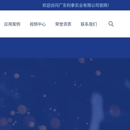
欢迎访问广东利拿实业有限公司官网！
应用案例
视频中心
荣誉资质
联系我们