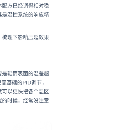
体配方已经调得相对稳
其是温控系统的响应精
，梳理下影响压延效果
要是辊筒表面的温差超
靠基础的PID调节，
就可以更快把各个温区
置的时候，经常没注意