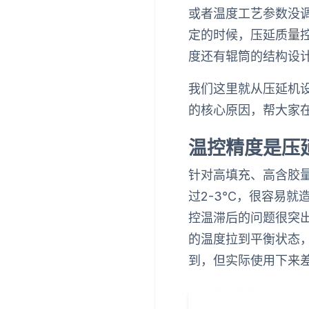
或者温度工艺参数没
定的时候，压延质量
度还有辊筒的结构设
我们这里就从压延机
的核心原因，帮大家
温控精度是压
针对高填充、高含胶
过2-3℃，很容易就
控温滞后的问题很突
的温度拉到平衡状态
到，但实际使用下来