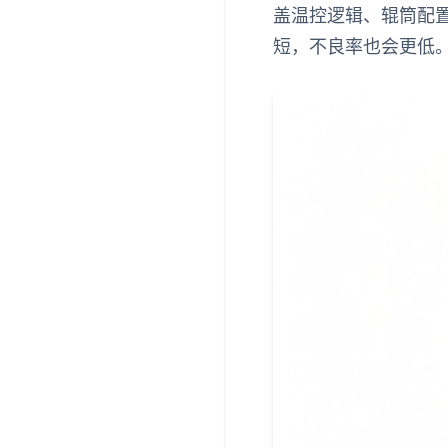
盖温控逻辑、辊筒配
短，不良率也会更低