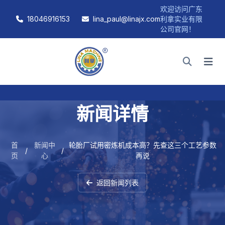
欢迎访问广东
18046916153
lina_paul@linajx.com
利拿实业有限
公司官网！
新闻详情
首
新闻中
轮胎厂试用密炼机成本高？先查这三个工艺参数
/
/
页
心
再说
返回新闻列表