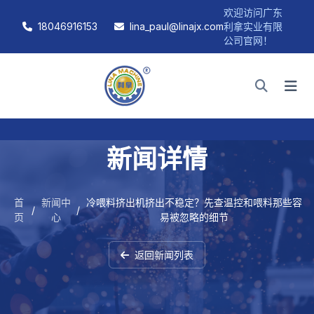
欢迎访问广东
18046916153
lina_paul@linajx.com
利拿实业有限
公司官网！
新闻详情
首
新闻中
冷喂料挤出机挤出不稳定？先查温控和喂料那些容
/
/
页
心
易被忽略的细节
返回新闻列表