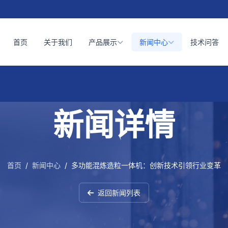
首页
关于我们
产品展示
新闻中心
技术问答
新闻详情
首页
/
新闻中心
/
多功能混炼造粒一体机：创新技术引领行业变革
返回新闻列表