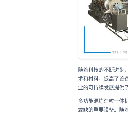
随着科技的不断进步
术和材料，提高了设
业的可持续发展提供
多功能混炼造粒一体
或缺的重要设备。随