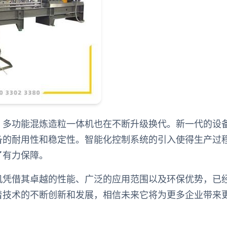
，多功能混炼造粒一体机也在不断升级换代。新一代的设
备的耐用性和稳定性。智能化控制系统的引入使得生产过
了有力保障。
机凭借其卓越的性能、广泛的应用范围以及环保优势，已
着技术的不断创新和发展，相信未来它将为更多企业带来