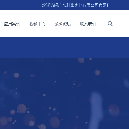
欢迎访问广东利拿实业有限公司官网！
应用案例
视频中心
荣誉资质
联系我们