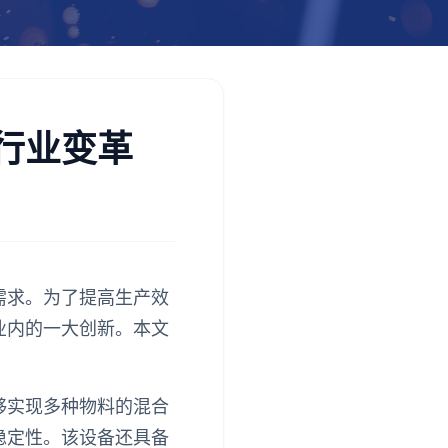
行业变革
需求。为了提高生产效
业内的一大创新。本文
够实现多种物料的混合
稳定性。该设备还具备