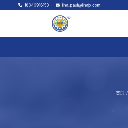
18046916153
lina_paul@linajx.com
首页
/