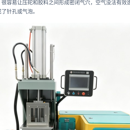
，很容易让压砣和胶料之间形成密闭气穴，空气没法有效
成了针孔或气泡。