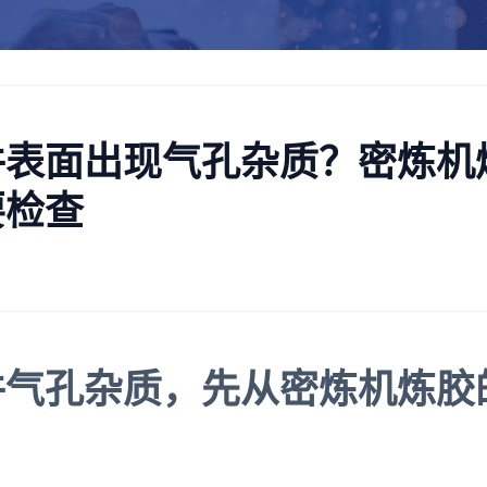
件表面出现气孔杂质？密炼机
要检查
件气孔杂质，先从密炼机炼胶