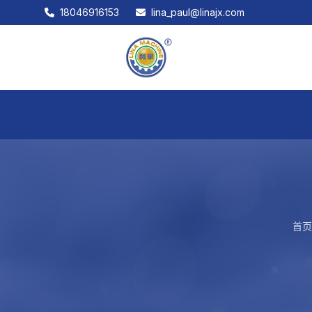
18046916153
lina_paul@linajx.com
首页