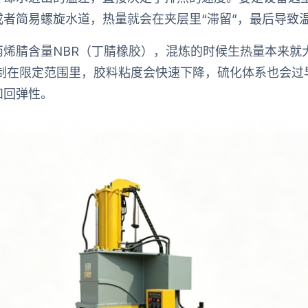
或者简易螺旋水道，热量就会在夹层里“滞留”，最后导致
丙烯腈含量NBR（丁腈橡胶），混炼的时候生热量本来就
控制在限定范围里，胶料粘度会快速下降，硫化体系也会过
和回弹性。