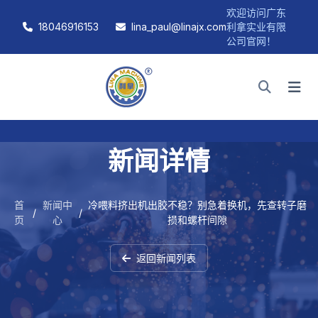
欢迎访问广东
18046916153
lina_paul@linajx.com
利拿实业有限
公司官网！
新闻详情
首
新闻中
冷喂料挤出机出胶不稳？别急着换机，先查转子磨
/
/
页
心
损和螺杆间隙
返回新闻列表