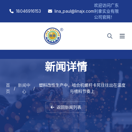
欢迎访问广东
18046916153
lina_paul@linajx.com
利拿实业有限
公司官网！
新闻详情
首
新闻中
塑料改性生产中，啮合机螺杆卡死往往出在温度
/
/
页
心
与喂料节奏上
返回新闻列表